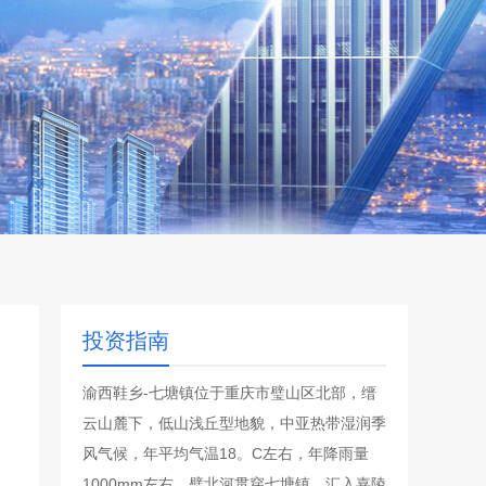
投资指南
渝西鞋乡-七塘镇位于重庆市璧山区北部，缙
云山麓下，低山浅丘型地貌，中亚热带湿润季
风气候，年平均气温18。C左右，年降雨量
1000mm左右，璧北河贯穿七塘镇，汇入嘉陵